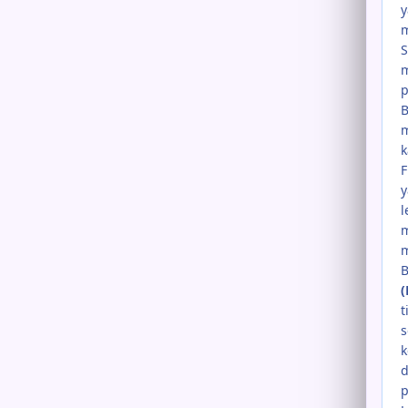
y
m
S
m
p
B
m
k
F
l
m
B
(
t
s
k
d
p