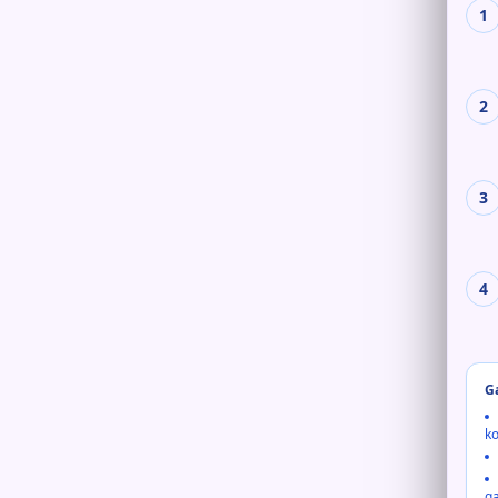
1
2
3
4
G
k
ga