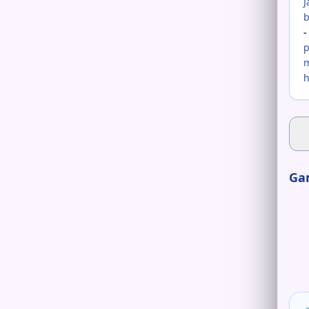
J
b
-
p
m
h
Ga