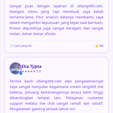
Sangat puas dengan layanan di idlangit69.com.
Navigasi menu yang rapi membuat saya betah
berlama-lama. Fitur analisis datanya membantu saya
dalam mengambil keputusan yang tepat saat bermain.
Proses depositnya juga sangat beragam dan sangat
instan, benar-benar efisien.
🕒 3 jam yang lalu
👍 156
Eka Tjipta
★★★★★
5.0
✓
Terima kasih idlangit69.com atas pengalamannya!
Saya sangat menyukai bagaimana sistem langit69 slot
bekerja, peluang kemenangannya terasa lebih tinggi
dibandingkan tempat lain. Pelayanan customer
support melalui live chat sangat ramah dan solutif.
Pengalaman gaming terbaik tahun ini!