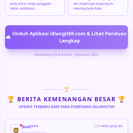
yang lancar tanpa gangguan
dan terpercaya langsung ke
teknis sedikitpun.
rekening bank Anda.
Unduh Aplikasi idlangit69.com & Lihat Panduan
☁️
Lengkap
Mendukung iOS & Android - Diperbarui 2024
———— 🏆 ————
🏆 BERITA KEMENANGAN BESAR 🏆
UPDATE TERBARU DARI PARA PEMENANG IDLANGIT69
Budi***
🕒 5 menit yang lalu
🦁