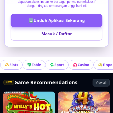
dapatkan akses instan ke berbagai permainan eksklusif
dengan tingkat kemenangan tinggi hari ini!
⬇️
Unduh Aplikasi Sekarang
Masuk / Daftar
Slots
Table
Sport
Casino
E-spo
Game Recommendations
NEW
View all
4 Fantastic Vikings Go