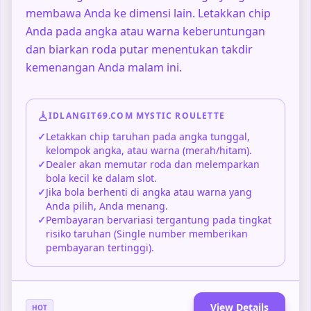
membawa Anda ke dimensi lain. Letakkan chip
Anda pada angka atau warna keberuntungan
dan biarkan roda putar menentukan takdir
kemenangan Anda malam ini.
IDLANGIT69.COM MYSTIC ROULETTE
Letakkan chip taruhan pada angka tunggal,
kelompok angka, atau warna (merah/hitam).
Dealer akan memutar roda dan melemparkan
bola kecil ke dalam slot.
Jika bola berhenti di angka atau warna yang
Anda pilih, Anda menang.
Pembayaran bervariasi tergantung pada tingkat
risiko taruhan (Single number memberikan
pembayaran tertinggi).
View Details
HOT