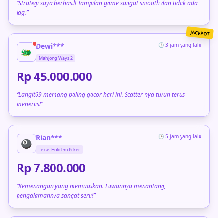
“Strategi saya berhasil! Tampilan game sangat smooth dan tidak ada
lag.”
JACKPOT
Dewi***
🕒 3 jam yang lalu
🐲
Mahjong Ways 2
Rp 45.000.000
“Langit69 memang paling gacor hari ini. Scatter-nya turun terus
menerus!”
Rian***
🕒 5 jam yang lalu
🎱
Texas Hold'em Poker
Rp 7.800.000
“Kemenangan yang memuaskan. Lawannya menantang,
pengalamannya sangat seru!”