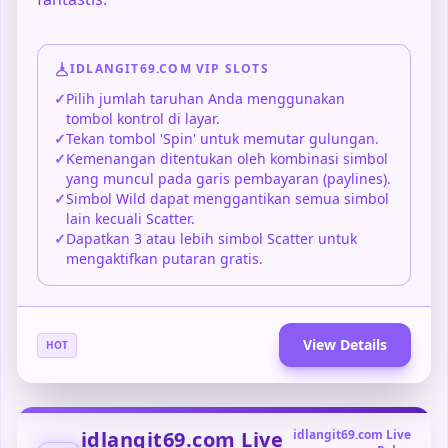
IDLANGIT69.COM VIP SLOTS
Pilih jumlah taruhan Anda menggunakan
tombol kontrol di layar.
Tekan tombol 'Spin' untuk memutar gulungan.
Kemenangan ditentukan oleh kombinasi simbol
yang muncul pada garis pembayaran (paylines).
Simbol Wild dapat menggantikan semua simbol
lain kecuali Scatter.
Dapatkan 3 atau lebih simbol Scatter untuk
mengaktifkan putaran gratis.
View Details
HOT
idlangit69.com Live
idlangit69.com Live