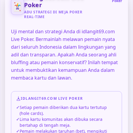
Poker
🃏
Poker
ADU STRATEGI DI MEJA POKER
REAL-TIME
Uji mental dan strategi Anda di idlangit69.com
Live Poker. Bermainlah melawan pemain nyata
dari seluruh Indonesia dalam lingkungan yang
adil dan transparan. Apakah Anda seorang ahli
bluffing atau pemain konservatif? Inilah tempat
untuk membuktikan kemampuan Anda dalam
membaca kartu dan lawan.
IDLANGIT69.COM LIVE POKER
Setiap pemain diberikan dua kartu tertutup
(hole cards).
Lima kartu komunitas akan dibuka secara
bertahap di tengah meja.
Pemain melakukan taruhan (bet), mengikuti