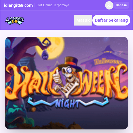
idlangit69.com
Slot Online Terpercaya
Bahasa
Masuk
Daftar Sekarang