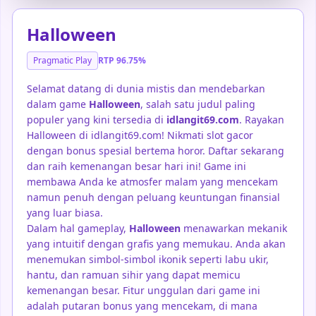
▶
Halloween
Pragmatic Play
RTP 96.75%
Selamat datang di dunia mistis dan mendebarkan
dalam game
Halloween
, salah satu judul paling
populer yang kini tersedia di
idlangit69.com
. Rayakan
Halloween di idlangit69.com! Nikmati slot gacor
dengan bonus spesial bertema horor. Daftar sekarang
dan raih kemenangan besar hari ini! Game ini
membawa Anda ke atmosfer malam yang mencekam
namun penuh dengan peluang keuntungan finansial
yang luar biasa.
Dalam hal gameplay,
Halloween
menawarkan mekanik
yang intuitif dengan grafis yang memukau. Anda akan
menemukan simbol-simbol ikonik seperti labu ukir,
hantu, dan ramuan sihir yang dapat memicu
kemenangan besar. Fitur unggulan dari game ini
adalah putaran bonus yang mencekam, di mana