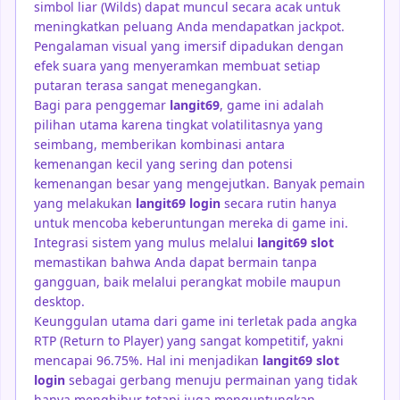
simbol liar (Wilds) dapat muncul secara acak untuk
meningkatkan peluang Anda mendapatkan jackpot.
Pengalaman visual yang imersif dipadukan dengan
efek suara yang menyeramkan membuat setiap
putaran terasa sangat menegangkan.
Bagi para penggemar
langit69
, game ini adalah
pilihan utama karena tingkat volatilitasnya yang
seimbang, memberikan kombinasi antara
kemenangan kecil yang sering dan potensi
kemenangan besar yang mengejutkan. Banyak pemain
yang melakukan
langit69 login
secara rutin hanya
untuk mencoba keberuntungan mereka di game ini.
Integrasi sistem yang mulus melalui
langit69 slot
memastikan bahwa Anda dapat bermain tanpa
gangguan, baik melalui perangkat mobile maupun
desktop.
Keunggulan utama dari game ini terletak pada angka
RTP (Return to Player) yang sangat kompetitif, yakni
mencapai 96.75%. Hal ini menjadikan
langit69 slot
login
sebagai gerbang menuju permainan yang tidak
hanya menghibur tetapi juga menguntungkan.