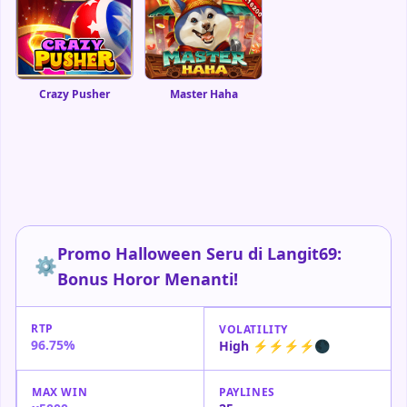
Master Haha
Crazy Pusher
Promo Halloween Seru di Langit69:
⚙️
Bonus Horor Menanti!
RTP
VOLATILITY
96.75%
High ⚡⚡⚡⚡🌑
MAX WIN
PAYLINES