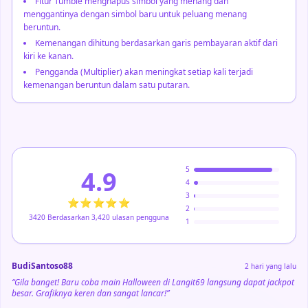
Fitur Tumble menghapus simbol yang menang dan
menggantinya dengan simbol baru untuk peluang menang
beruntun.
Kemenangan dihitung berdasarkan garis pembayaran aktif dari
kiri ke kanan.
Pengganda (Multiplier) akan meningkat setiap kali terjadi
kemenangan beruntun dalam satu putaran.
5
4.9
4
3
⭐⭐⭐⭐⭐
2
3420 Berdasarkan 3,420 ulasan pengguna
1
BudiSantoso88
2 hari yang lalu
“Gila banget! Baru coba main Halloween di Langit69 langsung dapat jackpot
besar. Grafiknya keren dan sangat lancar!”