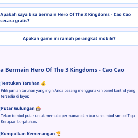
Apakah saya bisa bermain Hero Of The 3 Kingdoms - Cao Cao
secara gratis?
Apakah game ini ramah perangkat mobile?
a Bermain Hero Of The 3 Kingdoms - Cao Cao
Tentukan Taruhan 💰
Pilih jumlah taruhan yang ingin Anda pasang menggunakan panel kontrol yang
tersedia di layar.
Putar Gulungan 🎰
Tekan tombol putar untuk memulai permainan dan biarkan simbol-simbol Tiga
Kerajaan berjatuhan.
Kumpulkan Kemenangan 🏆