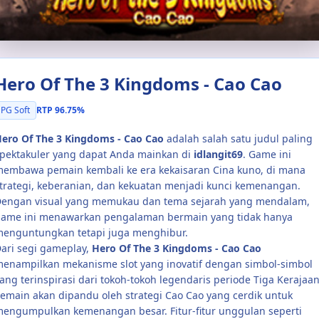
▶
Hero Of The 3 Kingdoms - Cao Cao
PG Soft
RTP 96.75%
ero Of The 3 Kingdoms - Cao Cao
adalah salah satu judul paling
pektakuler yang dapat Anda mainkan di
idlangit69
. Game ini
embawa pemain kembali ke era kekaisaran Cina kuno, di mana
trategi, keberanian, dan kekuatan menjadi kunci kemenangan.
engan visual yang memukau dan tema sejarah yang mendalam,
ame ini menawarkan pengalaman bermain yang tidak hanya
enguntungkan tetapi juga menghibur.
ari segi gameplay,
Hero Of The 3 Kingdoms - Cao Cao
enampilkan mekanisme slot yang inovatif dengan simbol-simbol
ang terinspirasi dari tokoh-tokoh legendaris periode Tiga Kerajaan
emain akan dipandu oleh strategi Cao Cao yang cerdik untuk
engumpulkan kemenangan besar. Fitur-fitur unggulan seperti