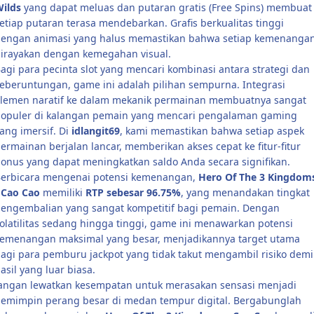
ilds
yang dapat meluas dan putaran gratis (Free Spins) membuat
etiap putaran terasa mendebarkan. Grafis berkualitas tinggi
engan animasi yang halus memastikan bahwa setiap kemenanga
irayakan dengan kemegahan visual.
agi para pecinta slot yang mencari kombinasi antara strategi dan
eberuntungan, game ini adalah pilihan sempurna. Integrasi
lemen naratif ke dalam mekanik permainan membuatnya sangat
opuler di kalangan pemain yang mencari pengalaman gaming
ang imersif. Di
idlangit69
, kami memastikan bahwa setiap aspek
ermainan berjalan lancar, memberikan akses cepat ke fitur-fitur
onus yang dapat meningkatkan saldo Anda secara signifikan.
erbicara mengenai potensi kemenangan,
Hero Of The 3 Kingdom
 Cao Cao
memiliki
RTP sebesar 96.75%
, yang menandakan tingkat
engembalian yang sangat kompetitif bagi pemain. Dengan
olatilitas sedang hingga tinggi, game ini menawarkan potensi
emenangan maksimal yang besar, menjadikannya target utama
agi para pemburu jackpot yang tidak takut mengambil risiko demi
asil yang luar biasa.
angan lewatkan kesempatan untuk merasakan sensasi menjadi
emimpin perang besar di medan tempur digital. Bergabunglah