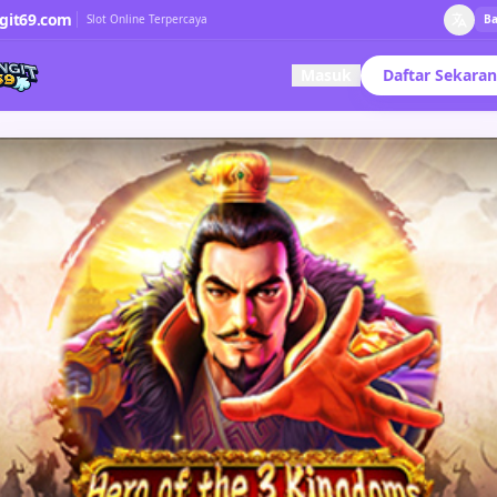
ngit69.com
Slot Online Terpercaya
B
Masuk
Daftar Sekara