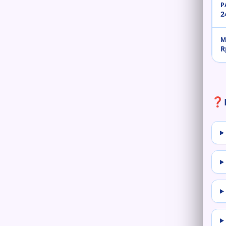
P
2
M
R
❓