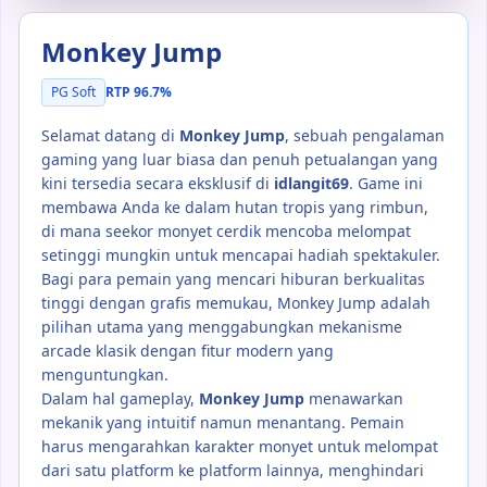
▶
Monkey Jump
PG Soft
RTP 96.7%
Selamat datang di
Monkey Jump
, sebuah pengalaman
gaming yang luar biasa dan penuh petualangan yang
kini tersedia secara eksklusif di
idlangit69
. Game ini
membawa Anda ke dalam hutan tropis yang rimbun,
di mana seekor monyet cerdik mencoba melompat
setinggi mungkin untuk mencapai hadiah spektakuler.
Bagi para pemain yang mencari hiburan berkualitas
tinggi dengan grafis memukau, Monkey Jump adalah
pilihan utama yang menggabungkan mekanisme
arcade klasik dengan fitur modern yang
menguntungkan.
Dalam hal gameplay,
Monkey Jump
menawarkan
mekanik yang intuitif namun menantang. Pemain
harus mengarahkan karakter monyet untuk melompat
dari satu platform ke platform lainnya, menghindari