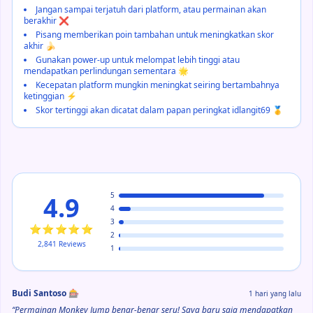
Jangan sampai terjatuh dari platform, atau permainan akan
berakhir ❌
Pisang memberikan poin tambahan untuk meningkatkan skor
akhir 🍌
Gunakan power-up untuk melompat lebih tinggi atau
mendapatkan perlindungan sementara 🌟
Kecepatan platform mungkin meningkat seiring bertambahnya
ketinggian ⚡
Skor tertinggi akan dicatat dalam papan peringkat idlangit69 🥇
5
4.9
4
3
⭐⭐⭐⭐⭐
2
2,841 Reviews
1
Budi Santoso 🎰
1 hari yang lalu
“Permainan Monkey Jump benar-benar seru! Saya baru saja mendapatkan