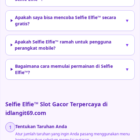
Apakah saya bisa mencoba Selfie Elfie™ secara
▼
gratis?
Apakah Selfie Elfie™ ramah untuk pengguna
▼
perangkat mobile?
Bagaimana cara memulai permainan di Selfie
▼
Elfie™?
Selfie Elfie™ Slot Gacor Terpercaya di
idlangit69.com
Tentukan Taruhan Anda
1
Atur jumlah taruhan yang ingin Anda pasang menggunakan menu
kontrol taruhan sebelum memulai putaran.