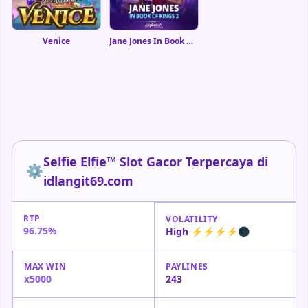
Venice
Jane Jones In Book Of Kings 2
Selfie Elfie™ Slot Gacor Terpercaya di
⚙️
idlangit69.com
RTP
VOLATILITY
96.75%
High ⚡⚡⚡⚡🌑
MAX WIN
PAYLINES
x5000
243