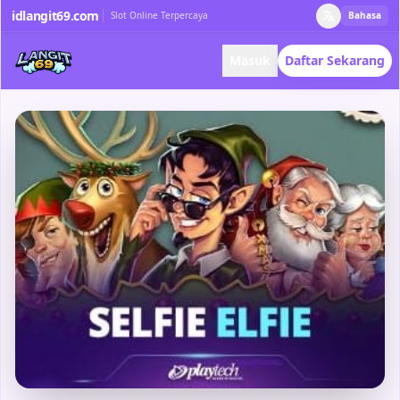
idlangit69.com
Slot Online Terpercaya
Bahasa
Masuk
Daftar Sekarang