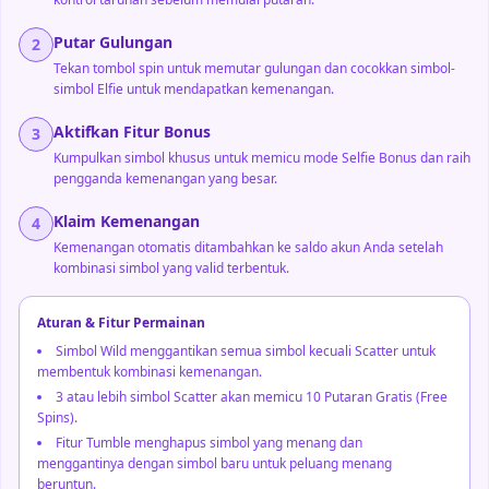
Putar Gulungan
2
Tekan tombol spin untuk memutar gulungan dan cocokkan simbol-
simbol Elfie untuk mendapatkan kemenangan.
Aktifkan Fitur Bonus
3
Kumpulkan simbol khusus untuk memicu mode Selfie Bonus dan raih
pengganda kemenangan yang besar.
Klaim Kemenangan
4
Kemenangan otomatis ditambahkan ke saldo akun Anda setelah
kombinasi simbol yang valid terbentuk.
Aturan & Fitur Permainan
Simbol Wild menggantikan semua simbol kecuali Scatter untuk
membentuk kombinasi kemenangan.
3 atau lebih simbol Scatter akan memicu 10 Putaran Gratis (Free
Spins).
Fitur Tumble menghapus simbol yang menang dan
menggantinya dengan simbol baru untuk peluang menang
beruntun.