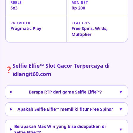
REELS
MIN BET
5x3
Rp 200
PROVIDER
FEATURES
Pragmatic Play
Free Spins, Wilds,
Multiplier
Selfie Elfie™ Slot Gacor Terpercaya di
❓
idlangit69.com
Berapa RTP dari game Selfie Elfie™?
▼
Apakah Selfie Elfie™ memiliki fitur Free Spins?
▼
Berapakah Max Win yang bisa didapatkan di
▼
Selfie Elfie™?