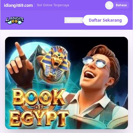
idlangit69.com
Slot Online Terpercaya
Bahasa
Masuk
Daftar Sekarang