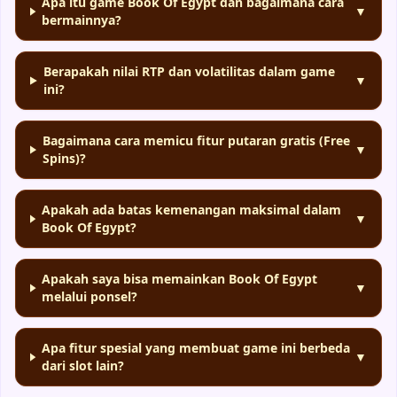
Apa itu game Book Of Egypt dan bagaimana cara
▼
bermainnya?
Berapakah nilai RTP dan volatilitas dalam game
▼
ini?
Bagaimana cara memicu fitur putaran gratis (Free
▼
Spins)?
Apakah ada batas kemenangan maksimal dalam
▼
Book Of Egypt?
Apakah saya bisa memainkan Book Of Egypt
▼
melalui ponsel?
Apa fitur spesial yang membuat game ini berbeda
▼
dari slot lain?