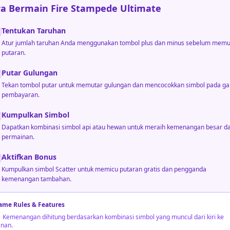
ra Bermain Fire Stampede Ultimate
Tentukan Taruhan
Atur jumlah taruhan Anda menggunakan tombol plus dan minus sebelum memu
putaran.
Putar Gulungan
Tekan tombol putar untuk memutar gulungan dan mencocokkan simbol pada ga
pembayaran.
Kumpulkan Simbol
Dapatkan kombinasi simbol api atau hewan untuk meraih kemenangan besar d
permainan.
Aktifkan Bonus
Kumpulkan simbol Scatter untuk memicu putaran gratis dan pengganda
kemenangan tambahan.
ame Rules & Features
Kemenangan dihitung berdasarkan kombinasi simbol yang muncul dari kiri ke
anan.