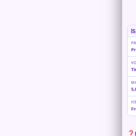
S
PR
Pr
VO
Ti
M
5,
FI
Fr
❓