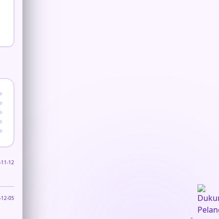
-11-12
-12-05