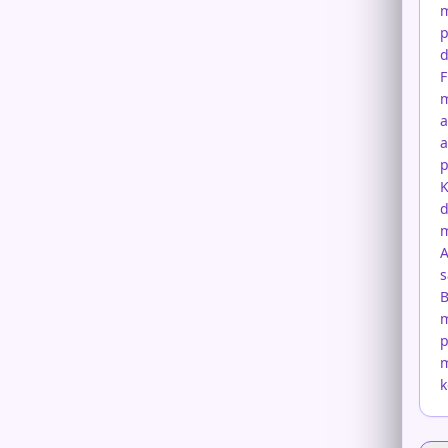
m
p
d
F
m
a
a
p
K
d
m
A
s
B
m
p
m
k