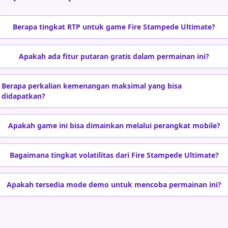
Berapa tingkat RTP untuk game Fire Stampede Ultimate?
Apakah ada fitur putaran gratis dalam permainan ini?
Berapa perkalian kemenangan maksimal yang bisa
didapatkan?
Apakah game ini bisa dimainkan melalui perangkat mobile?
Bagaimana tingkat volatilitas dari Fire Stampede Ultimate?
Apakah tersedia mode demo untuk mencoba permainan ini?