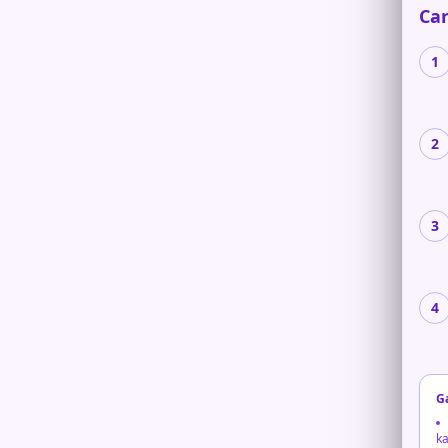
Ca
1
2
3
4
G
k