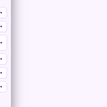
▼
▼
▼
▼
▼
▼