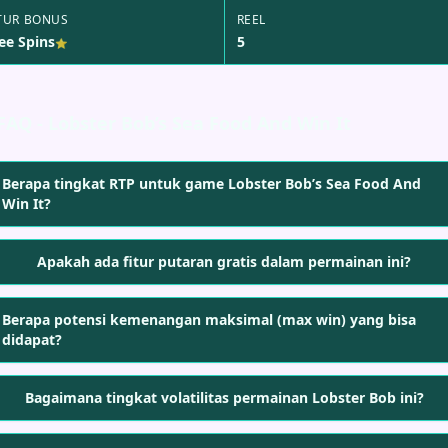
TUR BONUS
REEL
ee Spins
5
⭐
FAQ - Lobster Bob’s Sea Food And Win It
Berapa tingkat RTP untuk game Lobster Bob’s Sea Food And
Win It?
Apakah ada fitur putaran gratis dalam permainan ini?
Berapa potensi kemenangan maksimal (max win) yang bisa
didapat?
Bagaimana tingkat volatilitas permainan Lobster Bob ini?