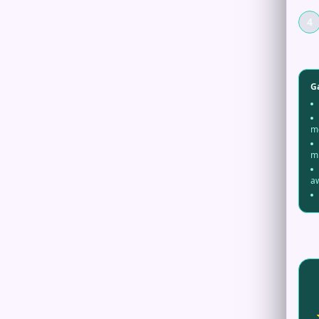
4
G
m
m
a