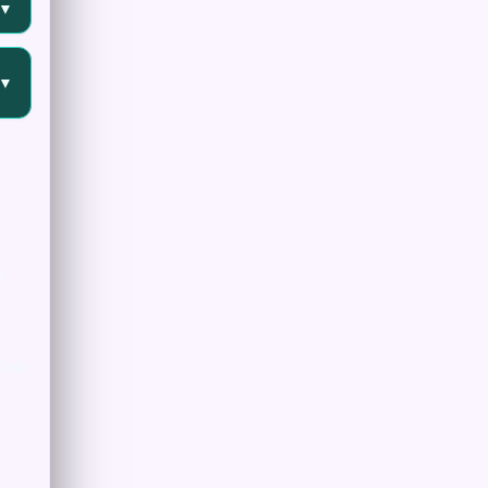
▼
▼
n
laut