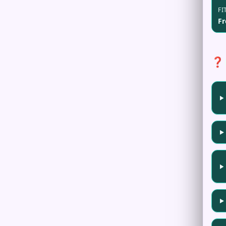
FI
Fr
❓