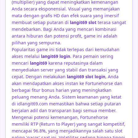
(multiplier) yang dapat meningkatkan kemenangan
Anda secara eksponensial. Visual yang memanjakan
mata dengan grafis HD dan efek suara yang imersif
membuat setiap putaran di
langit69 slot
terasa sangat
mendebarkan. Bagi Anda yang mencari kombinasi
antara hiburan dan potensi profit, game ini adalah
pilihan yang sempurna.
Popularitas game ini tidak terlepas dari kemudahan
akses melalui
langit69 login
. Para pemain sering
mencari
langit69
karena reputasinya dalam
menyediakan server yang stabil dan transaksi yang
cepat. Dengan melakukan
langit69 slot login
, Anda
akan mendapatkan akses instan ke Fortunehorse dan
berbagai fitur bonus harian yang meningkatkan
peluang menang Anda. Sistem keamanan yang ketat
di idlangit69.com memastikan bahwa setiap putaran
berjalan adil dan transparan bagi semua member.
Mengenai potensi kemenangan, Fortunehorse
memiliki RTP (Return to Player) yang sangat kompetitif,
mencapai 96.8%, yang menjadikannya salah satu slot
paling 'gacor' saat ini. Volatilitas sedang hingga tinggi