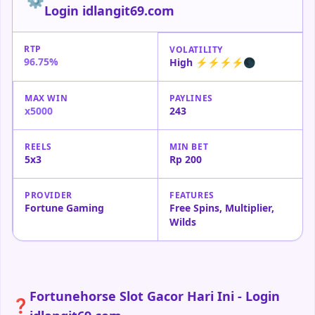
⚙️
Login idlangit69.com
RTP
VOLATILITY
96.75%
High ⚡⚡⚡⚡🌑
MAX WIN
PAYLINES
x5000
243
REELS
MIN BET
5x3
Rp 200
PROVIDER
FEATURES
Fortune Gaming
Free Spins, Multiplier,
Wilds
Fortunehorse Slot Gacor Hari Ini - Login
❓