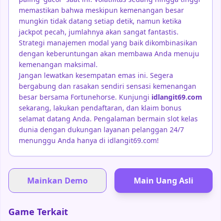
memastikan bahwa meskipun kemenangan besar
mungkin tidak datang setiap detik, namun ketika
jackpot pecah, jumlahnya akan sangat fantastis.
Strategi manajemen modal yang baik dikombinasikan
dengan keberuntungan akan membawa Anda menuju
kemenangan maksimal.
Jangan lewatkan kesempatan emas ini. Segera
bergabung dan rasakan sendiri sensasi kemenangan
besar bersama Fortunehorse. Kunjungi
idlangit69.com
sekarang, lakukan pendaftaran, dan klaim bonus
selamat datang Anda. Pengalaman bermain slot kelas
dunia dengan dukungan layanan pelanggan 24/7
menunggu Anda hanya di idlangit69.com!
Mainkan Demo
Main Uang Asli
Game Terkait