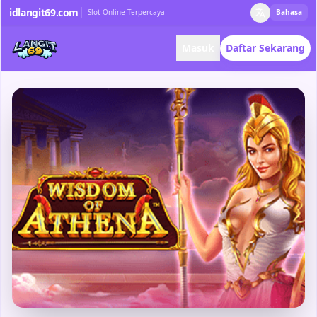
idlangit69.com
Slot Online Terpercaya
Bahasa
Masuk
Daftar Sekarang