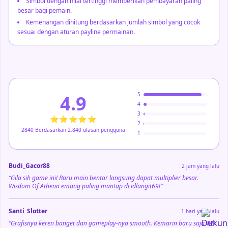
Simbol dengan nilai tertinggi memberikan pembayaran paling
besar bagi pemain.
Kemenangan dihitung berdasarkan jumlah simbol yang cocok
sesuai dengan aturan payline permainan.
5
4.9
4
3
⭐⭐⭐⭐⭐
2
2840 Berdasarkan 2,840 ulasan pengguna
1
Budi_Gacor88
2 jam yang lalu
“Gila sih game ini! Baru main bentar langsung dapat multiplier besar.
Wisdom Of Athena emang paling mantap di idlangit69!”
Santi_Slotter
1 hari yang lalu
“Grafisnya keren banget dan gameplay-nya smooth. Kemarin baru saja WD