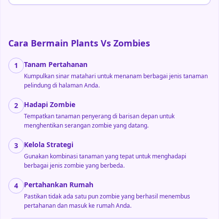
Cara Bermain Plants Vs Zombies
Tanam Pertahanan
1
Kumpulkan sinar matahari untuk menanam berbagai jenis tanaman
pelindung di halaman Anda.
Hadapi Zombie
2
Tempatkan tanaman penyerang di barisan depan untuk
menghentikan serangan zombie yang datang.
Kelola Strategi
3
Gunakan kombinasi tanaman yang tepat untuk menghadapi
berbagai jenis zombie yang berbeda.
Pertahankan Rumah
4
Pastikan tidak ada satu pun zombie yang berhasil menembus
pertahanan dan masuk ke rumah Anda.