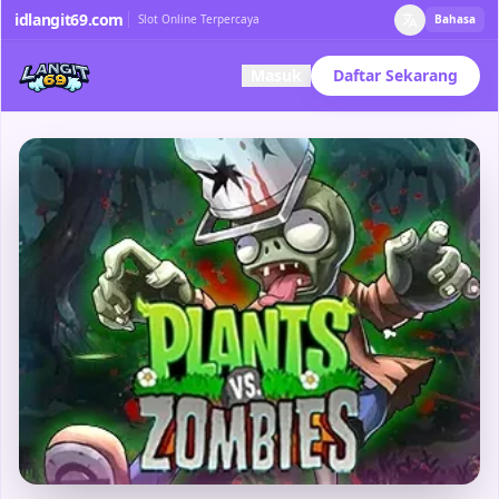
idlangit69.com
Slot Online Terpercaya
Bahasa
Masuk
Daftar Sekarang