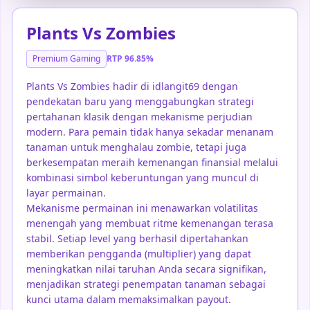
▶
Plants Vs Zombies
Premium Gaming
RTP 96.85%
Plants Vs Zombies hadir di idlangit69 dengan
pendekatan baru yang menggabungkan strategi
pertahanan klasik dengan mekanisme perjudian
modern. Para pemain tidak hanya sekadar menanam
tanaman untuk menghalau zombie, tetapi juga
berkesempatan meraih kemenangan finansial melalui
kombinasi simbol keberuntungan yang muncul di
layar permainan.
Mekanisme permainan ini menawarkan volatilitas
menengah yang membuat ritme kemenangan terasa
stabil. Setiap level yang berhasil dipertahankan
memberikan pengganda (multiplier) yang dapat
meningkatkan nilai taruhan Anda secara signifikan,
menjadikan strategi penempatan tanaman sebagai
kunci utama dalam memaksimalkan payout.