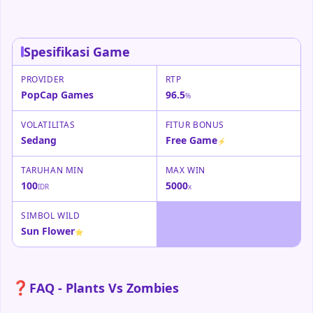
Spesifikasi Game
PROVIDER
RTP
PopCap Games
96.5
%
VOLATILITAS
FITUR BONUS
Sedang
Free Game
⚡
TARUHAN MIN
MAX WIN
100
5000
IDR
x
SIMBOL WILD
Sun Flower
⭐
❓
FAQ - Plants Vs Zombies